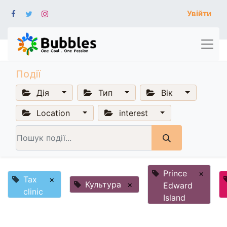
Увійти
Події
Дія
Тип
Вік
Location
interest
Prince
×
Tax
×
Культура
×
Edward
clinic
Island